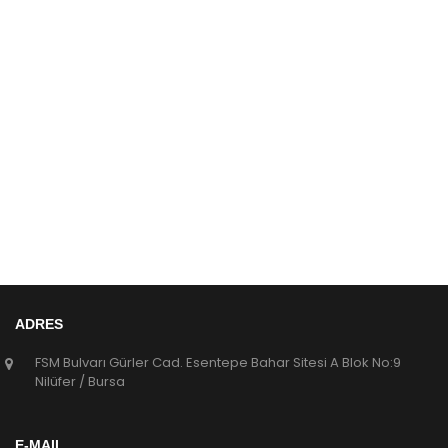
ADRES
FSM Bulvarı Gürler Cad. Esentepe Bahar Sitesi A Blok No:9
Nilüfer / Bursa
E-MAIL